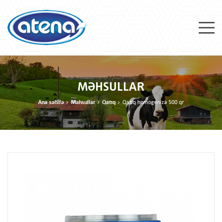
MƏHSULLAR
Ana səhifə
Məhsullar
Qatıq
Qatıq homogenizə 500 qr