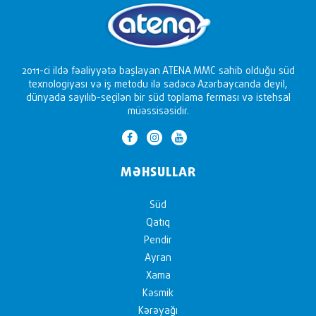
2011-ci ildə fəaliyyətə başlayan ATENA MMC sahib olduğu süd
texnologiyası və iş metodu ilə sadəcə Azərbaycanda deyil,
dünyada sayılıb-seçilən bir süd toplama ferması və istehsal
müəssisəsidir.
MƏHSULLAR
Süd
Qatıq
Pendir
Ayran
Xama
Kəsmik
Kərəyağı