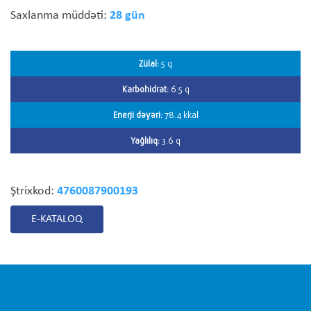
Saxlanma müddəti:
28 gün
Zülal:
5 q
Karbohidrat:
6.5 q
Enerji dəyəri:
78.4 kkal
Yağlılıq:
3.6 q
Ştrixkod:
4760087900193
E-KATALOQ