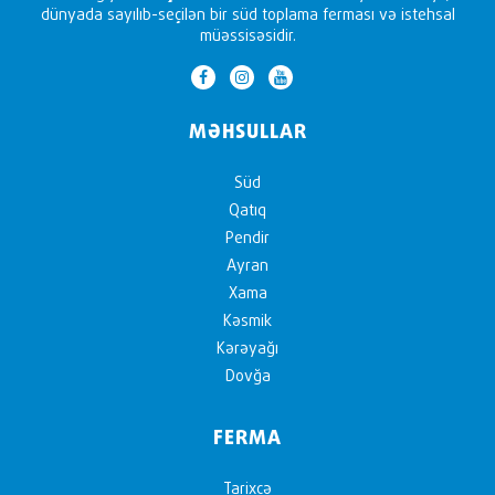
dünyada sayılıb-seçilən bir süd toplama ferması və istehsal
müəssisəsidir.
MƏHSULLAR
Süd
Qatıq
Pendir
Ayran
Xama
Kəsmik
Kərəyağı
Dovğa
FERMA
Tarixçə