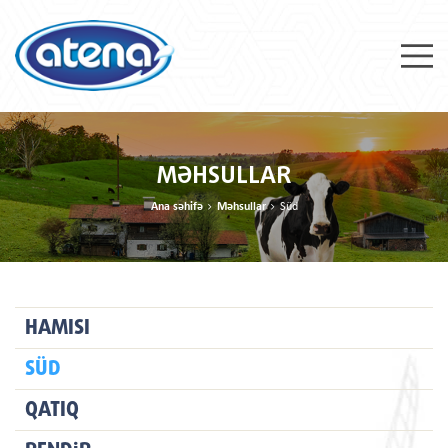
MƏHSULLAR
Ana səhifə
Məhsullar
Süd
HAMISI
SÜD
QATIQ