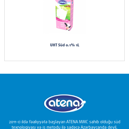
UHT Süd 0.1% 1L
2011-ci ildə fəaliyyətə başlayan ATENA MMC sahib olduğu süd
texnologiyası və iş metodu ilə sadəcə Azərbaycanda deyil,